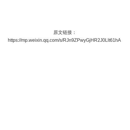
原文链接：
https://mp.weixin.qq.com/s/RJn9ZPwyGjHR2J0Llt61hA