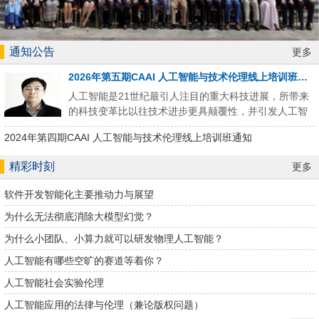
通知公告
更多
2026年第五期CAAI 人工智能与技术伦理线上培训班通知
人工智能是21世纪最引人注目的重大科技进展，所带来
的科技变革比以往技术进步更具颠覆性，并引发人工智
能伦理与治理的长期挑战，相关重大议题吸引了学术
2024年第四期CAAI 人工智能与技术伦理线上培训班通知
界、产业界、教育界、管理机构和普通大众的高度关
注。尤其2026年以来，AI应用落地加快了步伐，各种风
精彩时刻
更多
险隐患在实践中开始集中爆发，人工智能伦理与治理进
入一个极其关键的时期，与AI相关的各行各业面临重大
软件开发智能化主要推动力与展望
机遇和尖锐挑战。在此背景下，面向我国人工智能伦理
和治理的重大需求，针...
为什么无法彻底消除大模型幻觉？
为什么小团队、小算力就可以研发物理人工智能？
人工智能有哪些空旷的赛道等着你？
人工智能社会实验伦理
人工智能应用的法律与伦理（兼论版权问题）